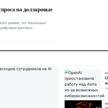
спроса на долларовые
atz заявил, что локальные
в цифровые доллары
И
O
в
07
И