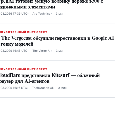
penAI готовит умную колонку дороже $300 с
одвижными элементами
.08.2026 17:36 UTC
Ars Technica
3 мин
СКУССТВЕННЫЙ ИНТЕЛЛЕКТ
 The Vergecast обсудили перестановки в Google AI
 гонку моделей
.08.2026 16:45 UTC
The Verge AI
3 мин
СКУССТВЕННЫЙ ИНТЕЛЛЕКТ
loudflare представила Kitesurf — облачный
раузер для AI-агентов
.08.2026 16:16 UTC
TechCrunch AI
3 мин