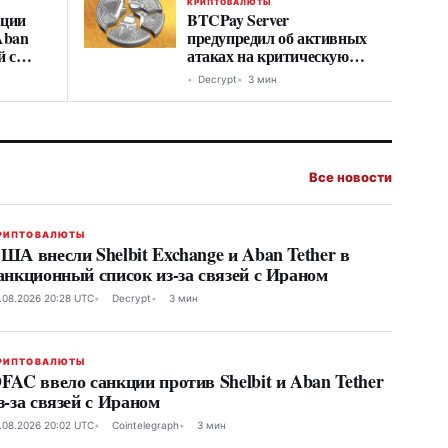
КРИПТОВАЛЮТЫ
кции
BTCPay Server
 Aban
предупредил об активных
й с
атаках на критическую
уязвимость
Decrypt
3 мин
Все новости
РИПТОВАЛЮТЫ
ША внесли Shelbit Exchange и Aban Tether в
анкционный список из-за связей с Ираном
.08.2026 20:28 UTC
Decrypt
3 мин
РИПТОВАЛЮТЫ
FAC ввело санкции против Shelbit и Aban Tether
з-за связей с Ираном
.08.2026 20:02 UTC
Cointelegraph
3 мин