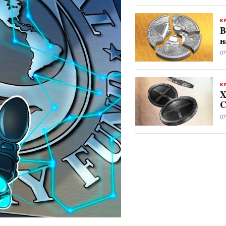
К
B
н
07
К
X
C
07