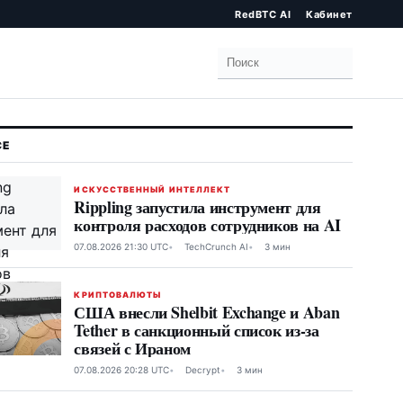
RedBTC AI
Кабинет
Поиск
ИСКУССТВЕННЫЙ ИНТЕЛЛЕКТ
Rippling запустила инструмент для
контроля расходов сотрудников на AI
07.08.2026 21:30 UTC
TechCrunch AI
3 мин
КРИПТОВАЛЮТЫ
США внесли Shelbit Exchange и Aban
Tether в санкционный список из-за
связей с Ираном
07.08.2026 20:28 UTC
Decrypt
3 мин