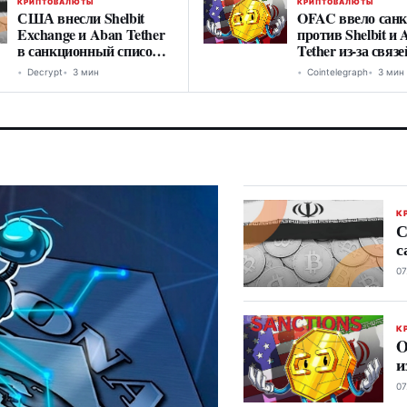
КРИПТОВАЛЮТЫ
КРИПТОВАЛЮТЫ
США внесли Shelbit
OFAC ввело сан
Exchange и Aban Tether
против Shelbit и
в санкционный список
Tether из-за связе
из-за связей с Ираном
Ираном
Decrypt
3 мин
Cointelegraph
3 мин
К
С
с
07
К
O
и
07