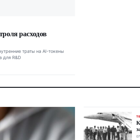
нтроля расходов
внутренние траты на AI-токены
в для R&D
Т
К
з
07