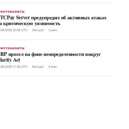
РИПТОВАЛЮТЫ
TCPay Server предупредил об активных атаках
а критическую уязвимость
.08.2026 20:00 UTC
Decrypt
3 мин
РИПТОВАЛЮТЫ
RP просел на фоне неопределенности вокруг
larity Act
.08.2026 17:36 UTC
Decrypt
3 мин