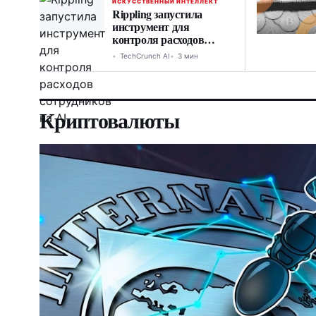
ИСКУССТВЕННЫЙ ИНТЕЛЛЕКТ
Rippling запустила
инструмент для
контроля расходов
сотрудников на AI
TechCrunch AI
3 мин
Криптовалюты