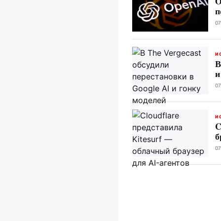
O
п
07
И
В
и
07
И
C
б
07