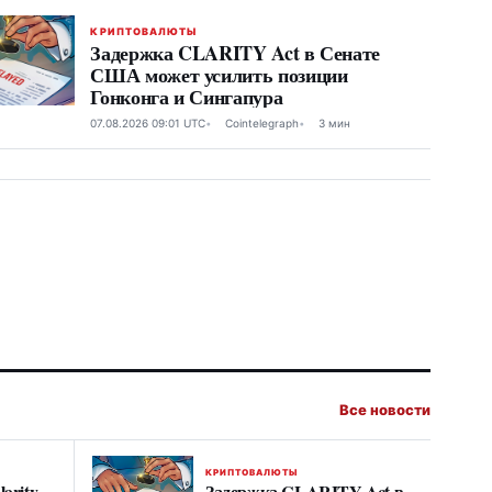
КРИПТОВАЛЮТЫ
Задержка CLARITY Act в Сенате
США может усилить позиции
Гонконга и Сингапура
07.08.2026 09:01 UTC
Cointelegraph
3 мин
Все новости
КРИПТОВАЛЮТЫ
arity
Задержка CLARITY Act в