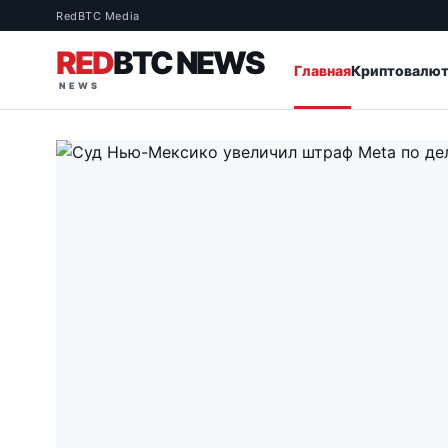
RedBTC Media
RED
BTC NEWS
Главная
Криптовалю