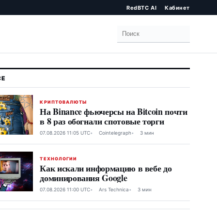
RedBTC AI
Кабинет
Поиск
КРИПТОВАЛЮТЫ
На Binance фьючерсы на Bitcoin почти
в 8 раз обогнали спотовые торги
07.08.2026 11:05 UTC
Cointelegraph
3 мин
ТЕХНОЛОГИИ
Как искали информацию в вебе до
доминирования Google
07.08.2026 11:00 UTC
Ars Technica
3 мин