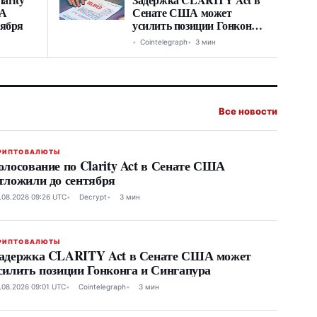
ША
Сенате США может
тября
усилить позиции Гонконга
и Сингапура
Cointelegraph
3 мин
Все новости
РИПТОВАЛЮТЫ
олосование по Clarity Act в Сенате США
тложили до сентября
.08.2026 09:26 UTC
Decrypt
3 мин
РИПТОВАЛЮТЫ
адержка CLARITY Act в Сенате США может
силить позиции Гонконга и Сингапура
.08.2026 09:01 UTC
Cointelegraph
3 мин