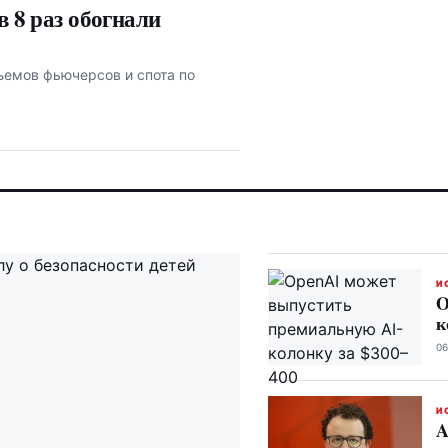
в 8 раз обогнали
ъемов фьючерсов и спота по
И
O
к
06
И
A