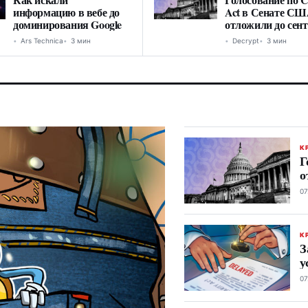
информацию в вебе до
Act в Сенате С
доминирования Google
отложили до сен
Ars Technica
3 мин
Decrypt
3 мин
К
Г
о
07
К
З
у
07