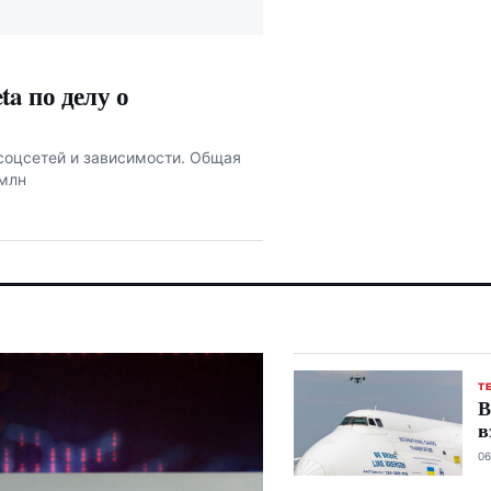
a по делу о
 соцсетей и зависимости. Общая
 млн
Т
В
в
06