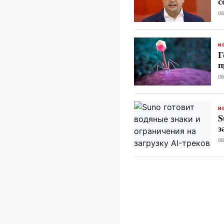
с
06
И
Г
п
06
И
S
з
06