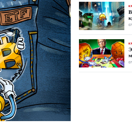
К
В
к
07
К
Э
м
07