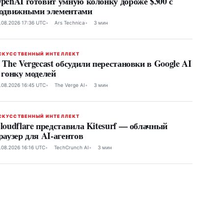
penAI готовит умную колонку дороже $300 с
одвижными элементами
.08.2026 17:36 UTC
Ars Technica
3 мин
СКУССТВЕННЫЙ ИНТЕЛЛЕКТ
 The Vergecast обсудили перестановки в Google AI
 гонку моделей
.08.2026 16:45 UTC
The Verge AI
3 мин
СКУССТВЕННЫЙ ИНТЕЛЛЕКТ
loudflare представила Kitesurf — облачный
раузер для AI-агентов
.08.2026 16:16 UTC
TechCrunch AI
3 мин