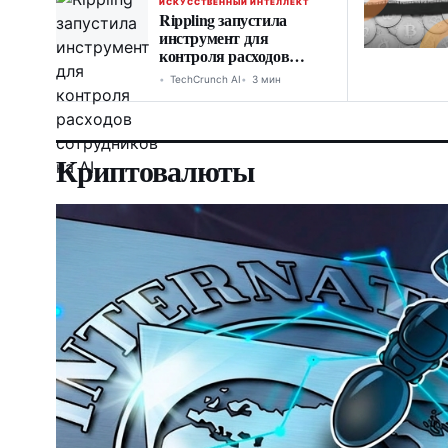
ИСКУССТВЕННЫЙ ИНТЕЛЛЕКТ
Rippling запустила
инструмент для
контроля расходов
сотрудников на AI
TechCrunch AI
3 мин
Криптовалюты