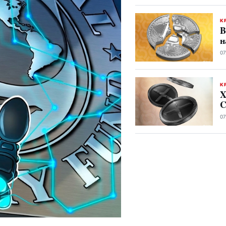
К
B
н
07
К
X
C
07