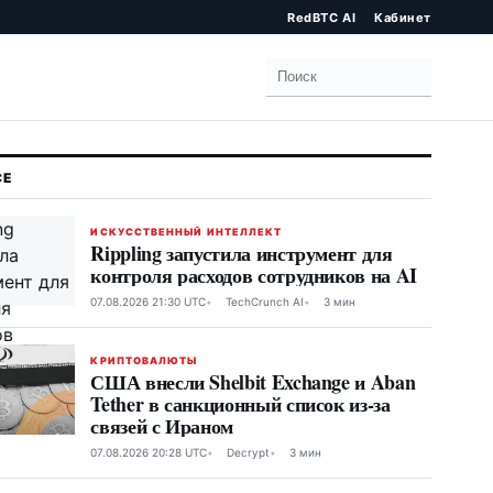
RedBTC AI
Кабинет
Поиск
ИСКУССТВЕННЫЙ ИНТЕЛЛЕКТ
Rippling запустила инструмент для
контроля расходов сотрудников на AI
07.08.2026 21:30 UTC
TechCrunch AI
3 мин
КРИПТОВАЛЮТЫ
США внесли Shelbit Exchange и Aban
Tether в санкционный список из-за
связей с Ираном
07.08.2026 20:28 UTC
Decrypt
3 мин