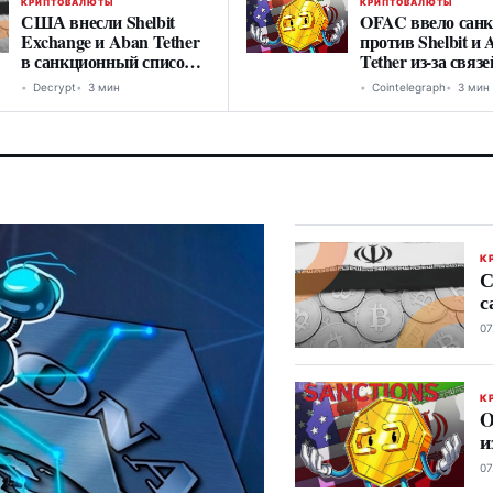
КРИПТОВАЛЮТЫ
КРИПТОВАЛЮТЫ
США внесли Shelbit
OFAC ввело сан
Exchange и Aban Tether
против Shelbit и
в санкционный список
Tether из-за связе
из-за связей с Ираном
Ираном
Decrypt
3 мин
Cointelegraph
3 мин
К
С
с
07
К
O
и
07