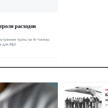
нтроля расходов
внутренние траты на AI-токены
в для R&D
Т
К
з
07