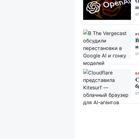
O
п
07
И
В
и
07
И
C
б
07