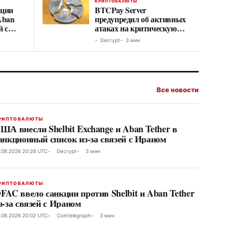
КРИПТОВАЛЮТЫ
кции
BTCPay Server
 Aban
предупредил об активных
й с
атаках на критическую
уязвимость
Decrypt
3 мин
Все новости
РИПТОВАЛЮТЫ
ША внесли Shelbit Exchange и Aban Tether в
анкционный список из-за связей с Ираном
.08.2026 20:28 UTC
Decrypt
3 мин
РИПТОВАЛЮТЫ
FAC ввело санкции против Shelbit и Aban Tether
з-за связей с Ираном
.08.2026 20:02 UTC
Cointelegraph
3 мин