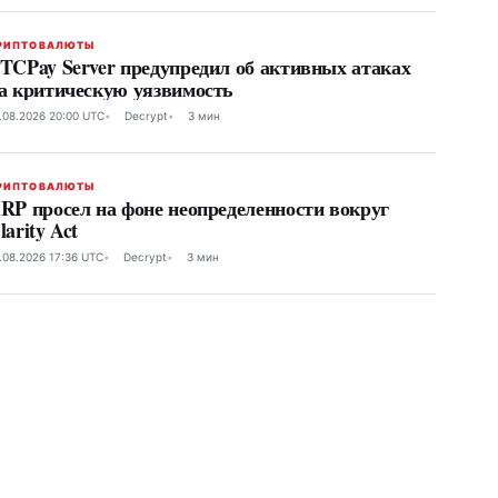
РИПТОВАЛЮТЫ
TCPay Server предупредил об активных атаках
а критическую уязвимость
.08.2026 20:00 UTC
Decrypt
3 мин
РИПТОВАЛЮТЫ
RP просел на фоне неопределенности вокруг
larity Act
.08.2026 17:36 UTC
Decrypt
3 мин