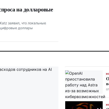
спроса на долларовые
atz заявил, что локальные
в цифровые доллары
И
O
в
07
И