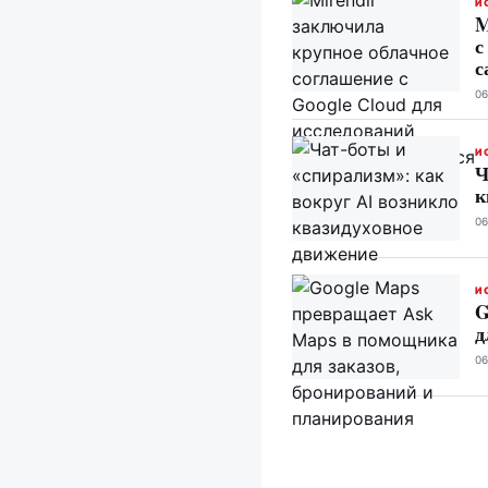
И
M
с
с
06
И
Ч
к
06
И
G
д
06