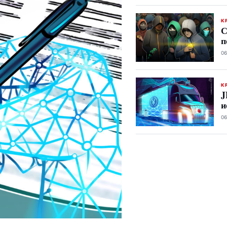
К
С
п
06
К
J
и
06