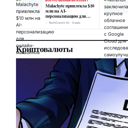
ИСКУССТВЕННЫЙ ИНТЕЛЛЕКТ
Malachyte привлекла $10
млн на AI-
персонализацию для
онлайн-магазинов
TechCrunch AI
3 мин
Криптовалюты