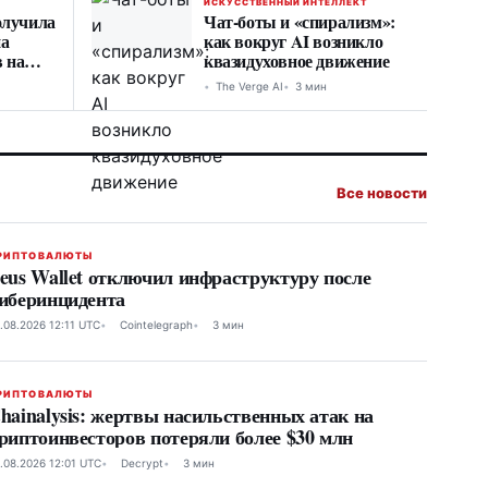
ИСКУССТВЕННЫЙ ИНТЕЛЛЕКТ
олучила
Чат-боты и «спирализм»:
на
как вокруг AI возникло
 на
квазидуховное движение
ровах
The Verge AI
3 мин
Все новости
РИПТОВАЛЮТЫ
eus Wallet отключил инфраструктуру после
иберинцидента
.08.2026 12:11 UTC
Cointelegraph
3 мин
РИПТОВАЛЮТЫ
hainalysis: жертвы насильственных атак на
риптоинвесторов потеряли более $30 млн
.08.2026 12:01 UTC
Decrypt
3 мин