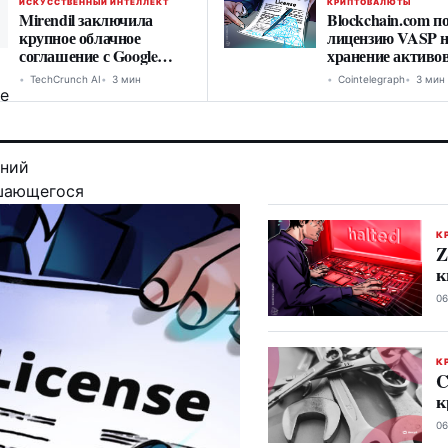
ИСКУССТВЕННЫЙ ИНТЕЛЛЕКТ
КРИПТОВАЛЮТЫ
Mirendil заключила
Blockchain.com п
крупное облачное
лицензию VASP 
соглашение с Google
хранение активов
Cloud для исследований
Каймановых ост
TechCrunch AI
3 мин
Cointelegraph
3 мин
самоулучшающегося AI
К
Z
к
06
К
C
к
06