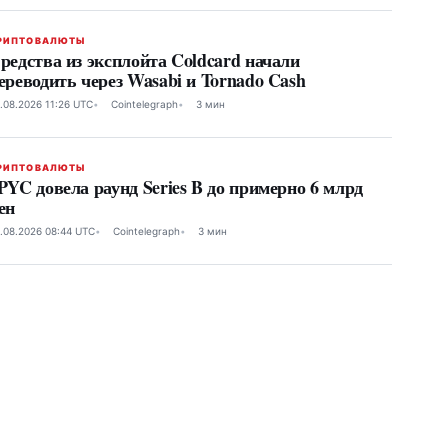
РИПТОВАЛЮТЫ
редства из эксплойта Coldcard начали
ереводить через Wasabi и Tornado Cash
.08.2026 11:26 UTC
Cointelegraph
3 мин
РИПТОВАЛЮТЫ
PYC довела раунд Series B до примерно 6 млрд
ен
.08.2026 08:44 UTC
Cointelegraph
3 мин