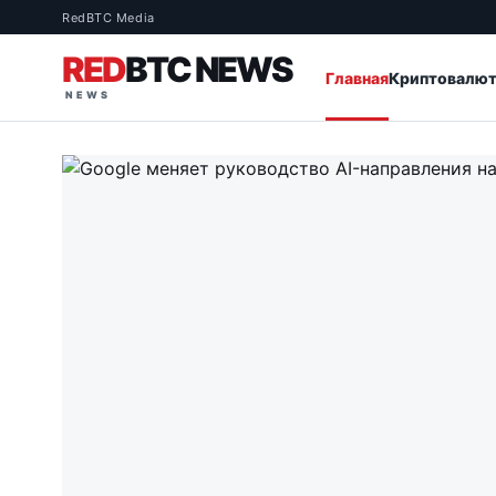
RedBTC Media
RED
BTC NEWS
Главная
Криптовалю