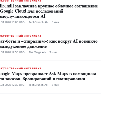
СКУССТВЕННЫЙ ИНТЕЛЛЕКТ
irendil заключила крупное облачное соглашение
 Google Cloud для исследований
амоулучшающегося AI
.08.2026 13:00 UTC
TechCrunch AI
3 мин
СКУССТВЕННЫЙ ИНТЕЛЛЕКТ
ат-боты и «спирализм»: как вокруг AI возникло
вазидуховное движение
.08.2026 12:53 UTC
The Verge AI
3 мин
СКУССТВЕННЫЙ ИНТЕЛЛЕКТ
oogle Maps превращает Ask Maps в помощника
ля заказов, бронирований и планирования
.08.2026 12:30 UTC
TechCrunch AI
3 мин