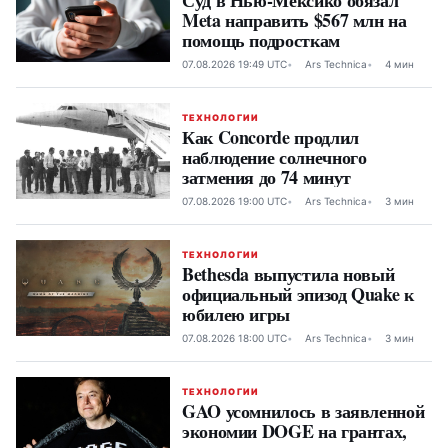
Суд в Нью-Мексико обязал
Meta направить $567 млн на
помощь подросткам
07.08.2026 19:49 UTC
Ars Technica
4 мин
ТЕХНОЛОГИИ
Как Concorde продлил
наблюдение солнечного
затмения до 74 минут
07.08.2026 19:00 UTC
Ars Technica
3 мин
ТЕХНОЛОГИИ
Bethesda выпустила новый
официальный эпизод Quake к
юбилею игры
07.08.2026 18:00 UTC
Ars Technica
3 мин
ТЕХНОЛОГИИ
GAO усомнилось в заявленной
экономии DOGE на грантах,