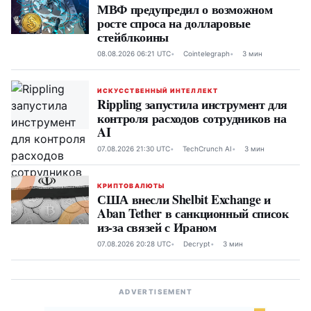
МВФ предупредил о возможном
росте спроса на долларовые
стейблкоины
08.08.2026 06:21 UTC
Cointelegraph
3 мин
ИСКУССТВЕННЫЙ ИНТЕЛЛЕКТ
Rippling запустила инструмент для
контроля расходов сотрудников на
AI
07.08.2026 21:30 UTC
TechCrunch AI
3 мин
КРИПТОВАЛЮТЫ
США внесли Shelbit Exchange и
Aban Tether в санкционный список
из-за связей с Ираном
07.08.2026 20:28 UTC
Decrypt
3 мин
ADVERTISEMENT