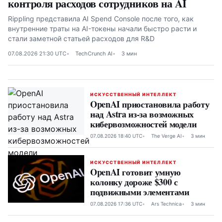
контроля расходов сотрудников на AI
Rippling представила AI Spend Console после того, как
внутренние траты на AI-токены начали быстро расти и
стали заметной статьей расходов для R&D
07.08.2026 21:30 UTC
TechCrunch AI
3 мин
ИСКУССТВЕННЫЙ ИНТЕЛЛЕКТ
OpenAI приостановила работу
над Astra из-за возможных
кибервозможностей модели
07.08.2026 18:40 UTC
The Verge AI
3 мин
ИСКУССТВЕННЫЙ ИНТЕЛЛЕКТ
OpenAI готовит умную
колонку дороже $300 с
подвижными элементами
07.08.2026 17:36 UTC
Ars Technica
3 мин