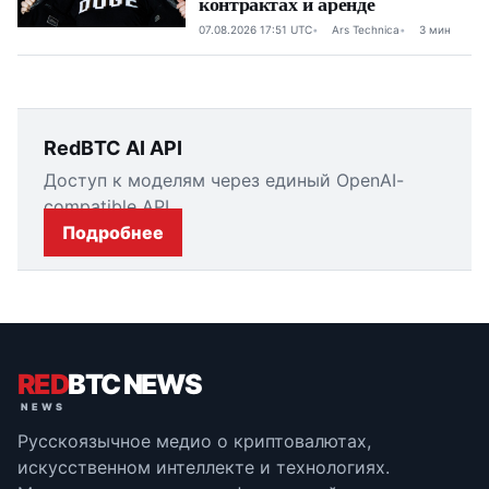
контрактах и аренде
07.08.2026 17:51 UTC
Ars Technica
3 мин
RedBTC AI API
Доступ к моделям через единый OpenAI-
compatible API.
Подробнее
RED
BTC NEWS
Русскоязычное медио о криптовалютах,
искусственном интеллекте и технологиях.