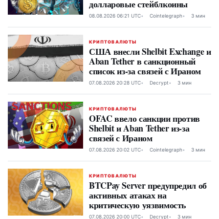
долларовые стейблкоины
08.08.2026 06:21 UTC
Cointelegraph
3 мин
КРИПТОВАЛЮТЫ
США внесли Shelbit Exchange и
Aban Tether в санкционный
список из-за связей с Ираном
07.08.2026 20:28 UTC
Decrypt
3 мин
КРИПТОВАЛЮТЫ
OFAC ввело санкции против
Shelbit и Aban Tether из-за
связей с Ираном
07.08.2026 20:02 UTC
Cointelegraph
3 мин
КРИПТОВАЛЮТЫ
BTCPay Server предупредил об
активных атаках на
критическую уязвимость
07.08.2026 20:00 UTC
Decrypt
3 мин