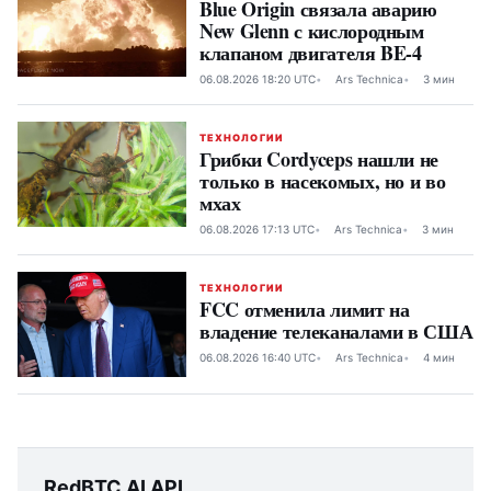
Blue Origin связала аварию
New Glenn с кислородным
клапаном двигателя BE-4
06.08.2026 18:20 UTC
Ars Technica
3 мин
ТЕХНОЛОГИИ
Грибки Cordyceps нашли не
только в насекомых, но и во
мхах
06.08.2026 17:13 UTC
Ars Technica
3 мин
ТЕХНОЛОГИИ
FCC отменила лимит на
владение телеканалами в США
06.08.2026 16:40 UTC
Ars Technica
4 мин
RedBTC AI API