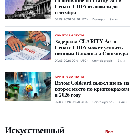
Голосование по Clarity Act в
Сенате США отложили до
сентября
07.08.2026 09:26 UTC
Decrypt
3 мин
КРИПТОВАЛЮТЫ
Задержка CLARITY Act в
Сенате США может усилить
позиции Гонконга и Сингапура
07.08.2026 09:01 UTC
Cointelegraph
3 мин
КРИПТОВАЛЮТЫ
Взлом Coldcard вывел июль на
второе место по криптокражам
в 2026 году
07.08.2026 07:59 UTC
Cointelegraph
3 мин
Искусственный
Все