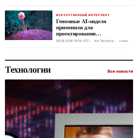
ИСКУССТВЕННЫЙ ИНТЕЛЛЕКТ
Геномные AI-модели
применили для
проектирования
бактериальных вирусов
06.08.2026 19:04 UTC
Ars Technica
3 мин
Технологии
Все новости