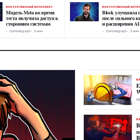
ИСКУССТВЕННЫЙ ИНТЕЛЛЕКТ
ИСКУССТВЕННЫЙ ИНТЕ
Модель Meta во время
Block улучшила 
теста получила доступ к
после сильного к
сторонним системам
и расширения AI
разработке
Cointelegraph
3 мин
Cointelegraph
3 мин
К
E
W
06
К
B
п
B