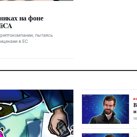
никах на фоне
MiCA
криптокомпании, пытаясь
лицензии в ЕС
И
B
и
06