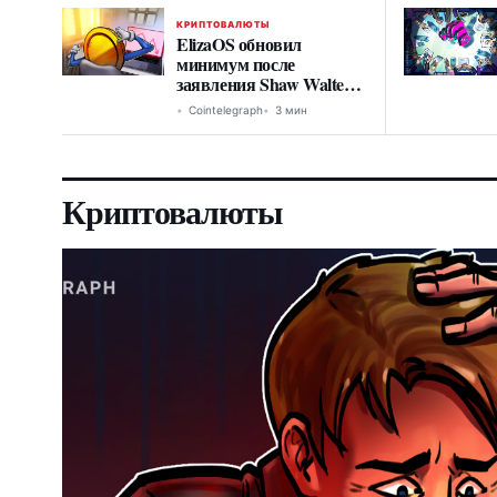
КРИПТОВАЛЮТЫ
ElizaOS обновил
минимум после
заявления Shaw Walters
о прекращении
Cointelegraph
3 мин
поддержки токена
Криптовалюты