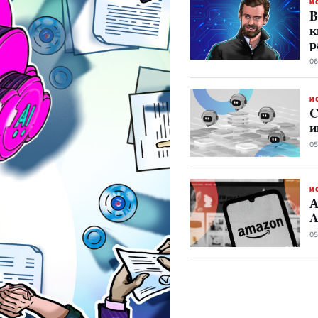
И
B
к
р
06
И
C
и
05
И
А
A
05