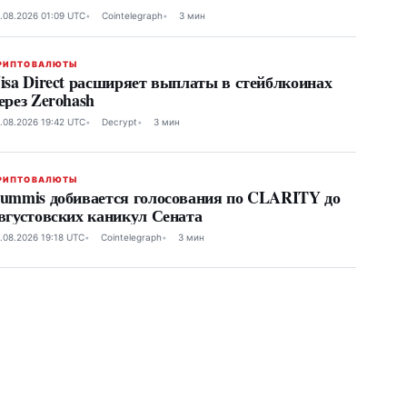
.08.2026 01:09 UTC
Cointelegraph
3 мин
РИПТОВАЛЮТЫ
isa Direct расширяет выплаты в стейблкоинах
ерез Zerohash
.08.2026 19:42 UTC
Decrypt
3 мин
РИПТОВАЛЮТЫ
ummis добивается голосования по CLARITY до
вгустовских каникул Сената
.08.2026 19:18 UTC
Cointelegraph
3 мин