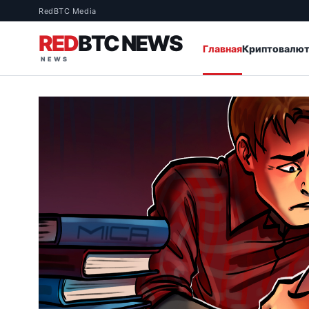
RedBTC Media
RED
BTC NEWS
Главная
Криптовалю