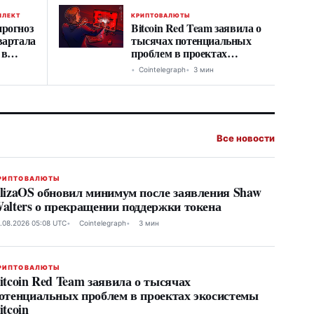
ЛЛЕКТ
КРИПТОВАЛЮТЫ
прогноз
Bitcoin Red Team заявила о
вартала
тысячах потенциальных
 в
проблем в проектах
экосистемы Bitcoin
Cointelegraph
3 мин
Все новости
РИПТОВАЛЮТЫ
lizaOS обновил минимум после заявления Shaw
alters о прекращении поддержки токена
.08.2026 05:08 UTC
Cointelegraph
3 мин
РИПТОВАЛЮТЫ
itcoin Red Team заявила о тысячах
отенциальных проблем в проектах экосистемы
itcoin