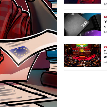
06
К
V
ч
05
К
L
а
05