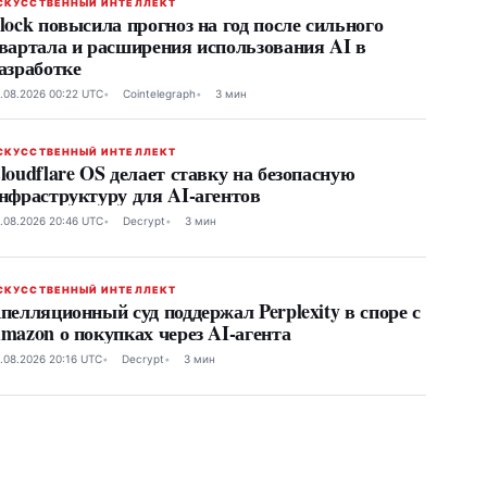
СКУССТВЕННЫЙ ИНТЕЛЛЕКТ
lock повысила прогноз на год после сильного
вартала и расширения использования AI в
азработке
.08.2026 00:22 UTC
Cointelegraph
3 мин
СКУССТВЕННЫЙ ИНТЕЛЛЕКТ
loudflare OS делает ставку на безопасную
нфраструктуру для AI-агентов
.08.2026 20:46 UTC
Decrypt
3 мин
СКУССТВЕННЫЙ ИНТЕЛЛЕКТ
пелляционный суд поддержал Perplexity в споре с
mazon о покупках через AI-агента
.08.2026 20:16 UTC
Decrypt
3 мин