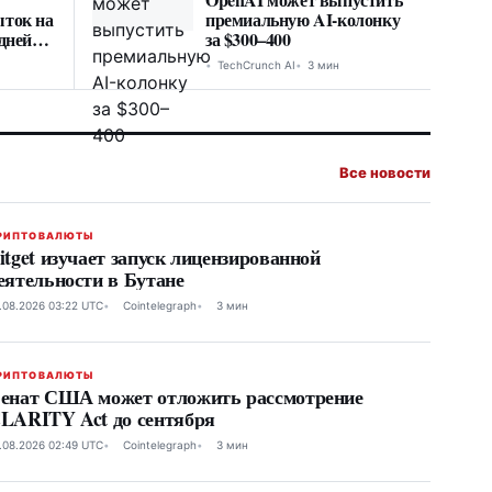
ыток на
премиальную AI-колонку
дней
за $300–400
TechCrunch AI
3 мин
Все новости
РИПТОВАЛЮТЫ
itget изучает запуск лицензированной
еятельности в Бутане
.08.2026 03:22 UTC
Cointelegraph
3 мин
РИПТОВАЛЮТЫ
енат США может отложить рассмотрение
LARITY Act до сентября
.08.2026 02:49 UTC
Cointelegraph
3 мин