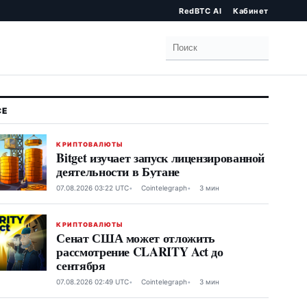
RedBTC AI
Кабинет
Поиск
КРИПТОВАЛЮТЫ
Bitget изучает запуск лицензированной
деятельности в Бутане
07.08.2026 03:22 UTC
Cointelegraph
3 мин
КРИПТОВАЛЮТЫ
Сенат США может отложить
рассмотрение CLARITY Act до
сентября
07.08.2026 02:49 UTC
Cointelegraph
3 мин