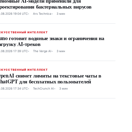
еномные AI-модели применили для
роектирования бактериальных вирусов
.08.2026 19:04 UTC
Ars Technica
3 мин
СКУССТВЕННЫЙ ИНТЕЛЛЕКТ
uno готовит водяные знаки и ограничения на
агрузку AI-треков
.08.2026 17:39 UTC
The Verge AI
3 мин
СКУССТВЕННЫЙ ИНТЕЛЛЕКТ
penAI снимет лимиты на текстовые чаты в
hatGPT для бесплатных пользователей
.08.2026 17:34 UTC
TechCrunch AI
3 мин