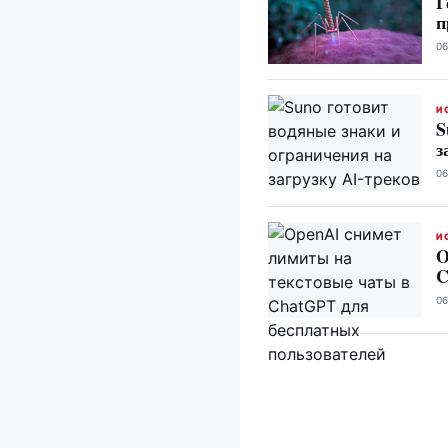
Г
п
06
И
S
з
06
И
O
C
06