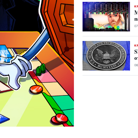
К
M
п
07
К
S
о
06