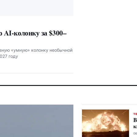
 AI-колонку за $300–
ивную «умную» колонку необычной
027 году
Т
B
к
06