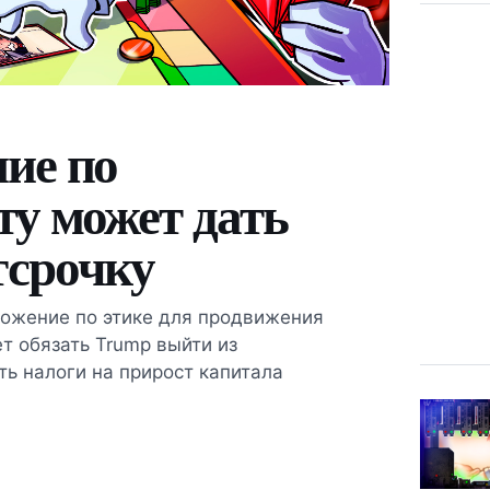
ие по
ту может дать
тсрочку
ложение по этике для продвижения
т обязать Trump выйти из
ть налоги на прирост капитала