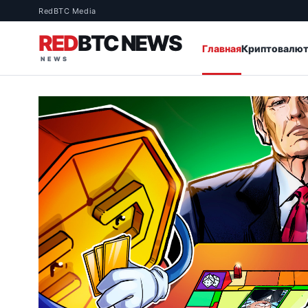
RedBTC Media
RED
BTC NEWS
Главная
Криптовалю