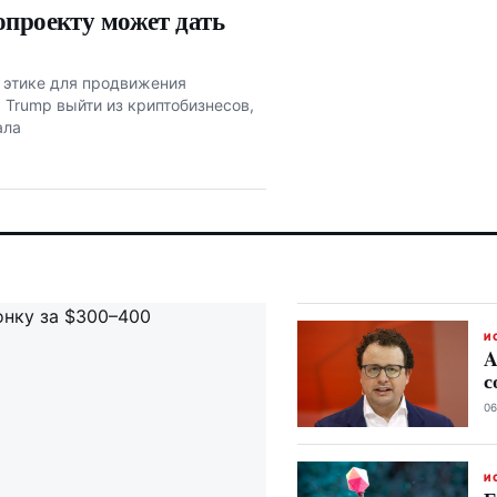
опроекту может дать
 этике для продвижения
 Trump выйти из криптобизнесов,
ала
И
A
с
06
И