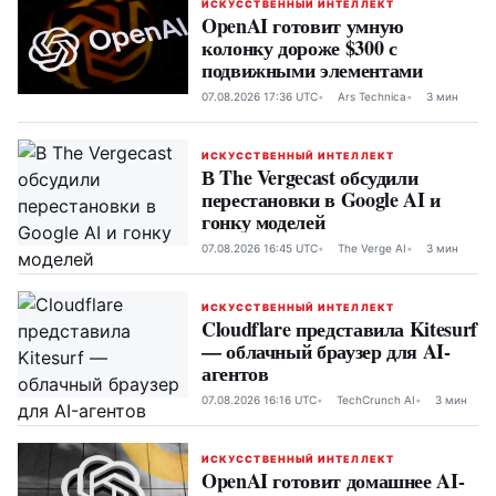
ИСКУССТВЕННЫЙ ИНТЕЛЛЕКТ
OpenAI готовит умную
колонку дороже $300 с
подвижными элементами
07.08.2026 17:36 UTC
Ars Technica
3 мин
ИСКУССТВЕННЫЙ ИНТЕЛЛЕКТ
В The Vergecast обсудили
перестановки в Google AI и
гонку моделей
07.08.2026 16:45 UTC
The Verge AI
3 мин
ИСКУССТВЕННЫЙ ИНТЕЛЛЕКТ
Cloudflare представила Kitesurf
— облачный браузер для AI-
агентов
07.08.2026 16:16 UTC
TechCrunch AI
3 мин
ИСКУССТВЕННЫЙ ИНТЕЛЛЕКТ
OpenAI готовит домашнее AI-