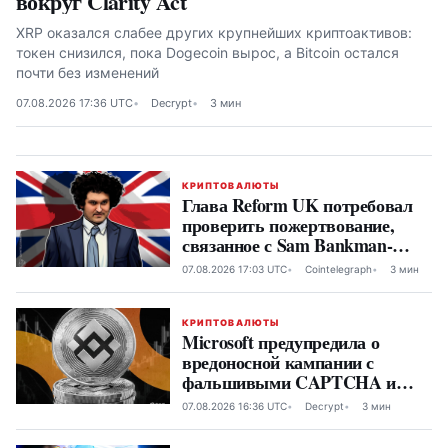
вокруг Clarity Act
XRP оказался слабее других крупнейших криптоактивов:
токен снизился, пока Dogecoin вырос, а Bitcoin остался
почти без изменений
07.08.2026 17:36 UTC
Decrypt
3 мин
КРИПТОВАЛЮТЫ
Глава Reform UK потребовал
проверить пожертвование,
связанное с Sam Bankman-
Fried
07.08.2026 17:03 UTC
Cointelegraph
3 мин
КРИПТОВАЛЮТЫ
Microsoft предупредила о
вредоносной кампании с
фальшивыми CAPTCHA и
BNB Chain
07.08.2026 16:36 UTC
Decrypt
3 мин