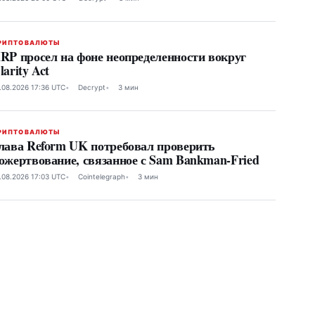
РИПТОВАЛЮТЫ
RP просел на фоне неопределенности вокруг
larity Act
.08.2026 17:36 UTC
Decrypt
3 мин
РИПТОВАЛЮТЫ
лава Reform UK потребовал проверить
ожертвование, связанное с Sam Bankman-Fried
.08.2026 17:03 UTC
Cointelegraph
3 мин