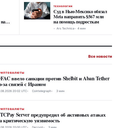
ТЕХНОЛОГИИ
Суд в Нью-Мексико обязал
Meta направить $567 млн
 на
на помощь подросткам
Ars Technica
4 мин
Все новости
РИПТОВАЛЮТЫ
FAC ввело санкции против Shelbit и Aban Tether
з-за связей с Ираном
.08.2026 20:02 UTC
Cointelegraph
3 мин
РИПТОВАЛЮТЫ
TCPay Server предупредил об активных атаках
а критическую уязвимость
.08.2026 20:00 UTC
Decrypt
3 мин