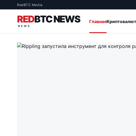
RedBTC Media
RED
BTC NEWS
Главная
Криптовалю