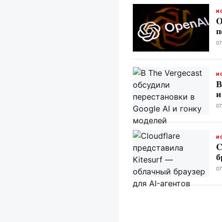
И
O
п
07
И
В
и
07
И
C
б
07