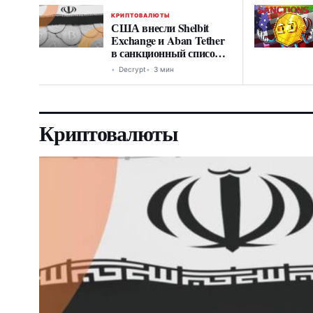
КРИПТОВАЛЮТЫ
США внесли Shelbit
Exchange и Aban Tether
в санкционный список
из-за связей с Ираном
Decrypt
3 мин
Криптовалюты