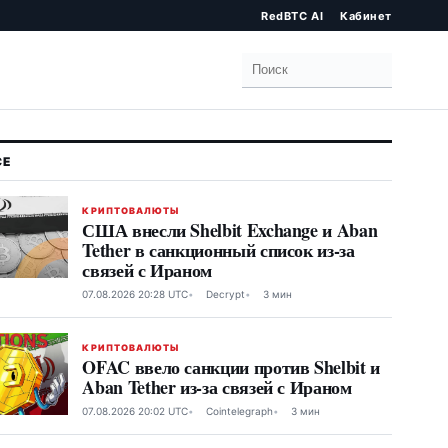
RedBTC AI
Кабинет
Поиск
КРИПТОВАЛЮТЫ
США внесли Shelbit Exchange и Aban
Tether в санкционный список из-за
связей с Ираном
07.08.2026 20:28 UTC
Decrypt
3 мин
КРИПТОВАЛЮТЫ
OFAC ввело санкции против Shelbit и
Aban Tether из-за связей с Ираном
07.08.2026 20:02 UTC
Cointelegraph
3 мин