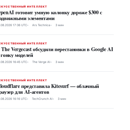
СКУССТВЕННЫЙ ИНТЕЛЛЕКТ
penAI готовит умную колонку дороже $300 с
одвижными элементами
.08.2026 17:36 UTC
Ars Technica
3 мин
СКУССТВЕННЫЙ ИНТЕЛЛЕКТ
 The Vergecast обсудили перестановки в Google AI
 гонку моделей
.08.2026 16:45 UTC
The Verge AI
3 мин
СКУССТВЕННЫЙ ИНТЕЛЛЕКТ
loudflare представила Kitesurf — облачный
раузер для AI-агентов
.08.2026 16:16 UTC
TechCrunch AI
3 мин