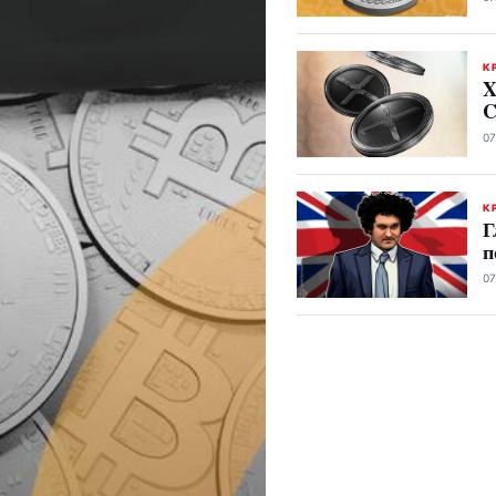
К
X
C
07
К
Г
п
07