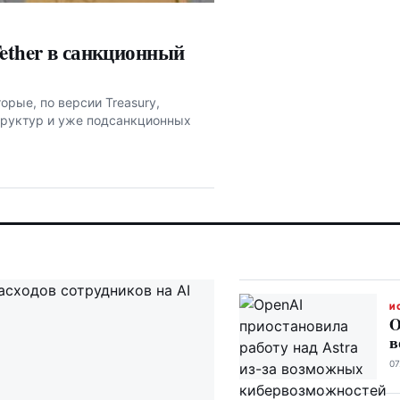
ether в санкционный
орые, по версии Treasury,
труктур и уже подсанкционных
И
O
в
07