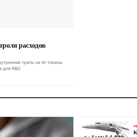
нтроля расходов
внутренние траты на AI-токены
в для R&D
Т
К