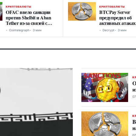
КРИПТОВАЛЮТЫ
КРИПТОВАЛЮТЫ
OFAC ввело санкции
BTCPay Server
против Shelbit и Aban
предупредил об
Tether из-за связей с
активных атаках
Ираном
критическую
Cointelegraph
3 мин
Decrypt
3 мин
уязвимость
К
O
и
07
К
B
н
07