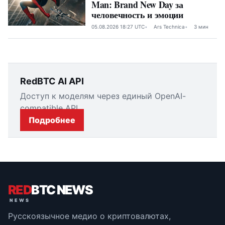
Man: Brand New Day за
человечность и эмоции
05.08.2026 18:27 UTC
Ars Technica
3 мин
RedBTC AI API
Доступ к моделям через единый OpenAI-
compatible API.
Подробнее
RED
BTC NEWS
Русскоязычное медио о криптовалютах,