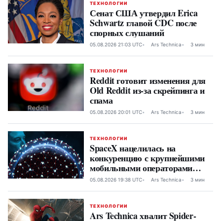
ТЕХНОЛОГИИ
Сенат США утвердил Erica
Schwartz главой CDC после
спорных слушаний
05.08.2026 21:03 UTC
Ars Technica
3 мин
ТЕХНОЛОГИИ
Reddit готовит изменения для
Old Reddit из-за скрейпинга и
спама
05.08.2026 20:01 UTC
Ars Technica
3 мин
ТЕХНОЛОГИИ
SpaceX нацелилась на
конкуренцию с крупнейшими
мобильными операторами
США через Starlink Mobile
05.08.2026 19:38 UTC
Ars Technica
3 мин
ТЕХНОЛОГИИ
Ars Technica хвалит Spider-