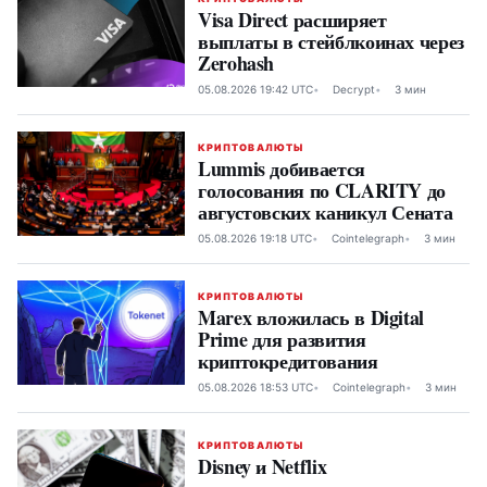
Visa Direct расширяет
выплаты в стейблкоинах через
Zerohash
05.08.2026 19:42 UTC
Decrypt
3 мин
КРИПТОВАЛЮТЫ
Lummis добивается
голосования по CLARITY до
августовских каникул Сената
05.08.2026 19:18 UTC
Cointelegraph
3 мин
КРИПТОВАЛЮТЫ
Marex вложилась в Digital
Prime для развития
криптокредитования
05.08.2026 18:53 UTC
Cointelegraph
3 мин
КРИПТОВАЛЮТЫ
Disney и Netflix