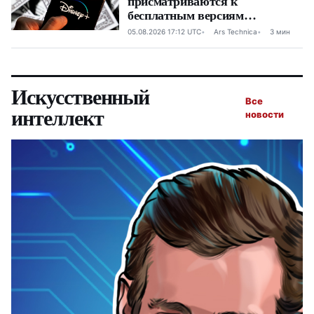
присматриваются к
бесплатным версиям
стриминга с рекламой
05.08.2026 17:12 UTC
Ars Technica
3 мин
Искусственный
Все
интеллект
новости