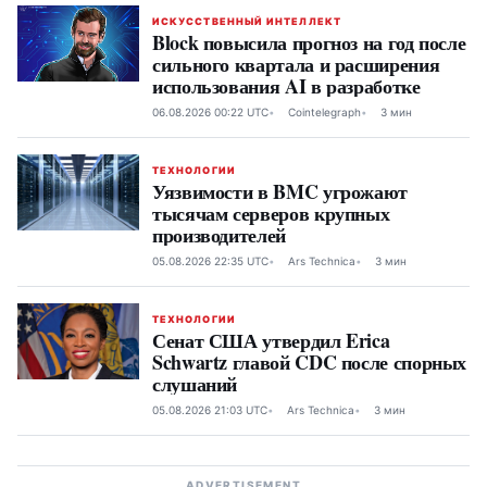
ИСКУССТВЕННЫЙ ИНТЕЛЛЕКТ
Block повысила прогноз на год после
сильного квартала и расширения
использования AI в разработке
06.08.2026 00:22 UTC
Cointelegraph
3 мин
ТЕХНОЛОГИИ
Уязвимости в BMC угрожают
тысячам серверов крупных
производителей
05.08.2026 22:35 UTC
Ars Technica
3 мин
ТЕХНОЛОГИИ
Сенат США утвердил Erica
Schwartz главой CDC после спорных
слушаний
05.08.2026 21:03 UTC
Ars Technica
3 мин
ADVERTISEMENT