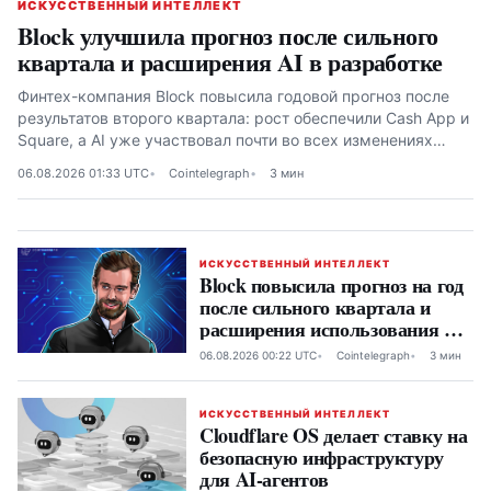
ИСКУССТВЕННЫЙ ИНТЕЛЛЕКТ
Block улучшила прогноз после сильного
квартала и расширения AI в разработке
Финтех-компания Block повысила годовой прогноз после
результатов второго квартала: рост обеспечили Cash App и
Square, а AI уже участвовал почти во всех изменениях
производственного кода в июне
06.08.2026 01:33 UTC
Cointelegraph
3 мин
ИСКУССТВЕННЫЙ ИНТЕЛЛЕКТ
Block повысила прогноз на год
после сильного квартала и
расширения использования AI
в разработке
06.08.2026 00:22 UTC
Cointelegraph
3 мин
ИСКУССТВЕННЫЙ ИНТЕЛЛЕКТ
Cloudflare OS делает ставку на
безопасную инфраструктуру
для AI-агентов