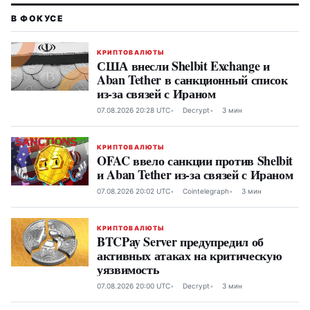
КРИПТОВАЛЮТЫ
США внесли Shelbit Exchange и
Aban Tether в санкционный список
из-за связей с Ираном
07.08.2026 20:28 UTC
Decrypt
3 мин
КРИПТОВАЛЮТЫ
OFAC ввело санкции против Shelbit
и Aban Tether из-за связей с Ираном
07.08.2026 20:02 UTC
Cointelegraph
3 мин
КРИПТОВАЛЮТЫ
BTCPay Server предупредил об
активных атаках на критическую
уязвимость
07.08.2026 20:00 UTC
Decrypt
3 мин