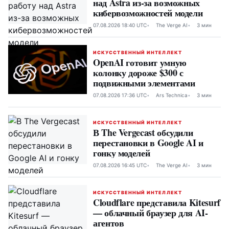
над Astra из-за возможных
кибервозможностей модели
07.08.2026 18:40 UTC
The Verge AI
3 мин
ИСКУССТВЕННЫЙ ИНТЕЛЛЕКТ
OpenAI готовит умную
колонку дороже $300 с
подвижными элементами
07.08.2026 17:36 UTC
Ars Technica
3 мин
ИСКУССТВЕННЫЙ ИНТЕЛЛЕКТ
В The Vergecast обсудили
перестановки в Google AI и
гонку моделей
07.08.2026 16:45 UTC
The Verge AI
3 мин
ИСКУССТВЕННЫЙ ИНТЕЛЛЕКТ
Cloudflare представила Kitesurf
— облачный браузер для AI-
агентов