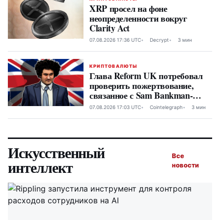
XRP просел на фоне
неопределенности вокруг
Clarity Act
07.08.2026 17:36 UTC
Decrypt
3 мин
КРИПТОВАЛЮТЫ
Глава Reform UK потребовал
проверить пожертвование,
связанное с Sam Bankman-
Fried
07.08.2026 17:03 UTC
Cointelegraph
3 мин
Искусственный
Все
интеллект
новости