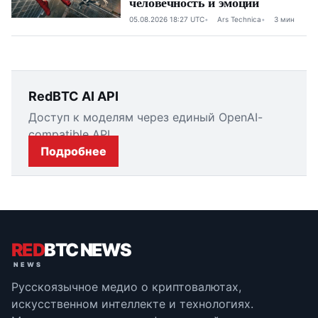
человечность и эмоции
05.08.2026 18:27 UTC
Ars Technica
3 мин
RedBTC AI API
Доступ к моделям через единый OpenAI-
compatible API.
Подробнее
RED
BTC NEWS
Русскоязычное медио о криптовалютах,
искусственном интеллекте и технологиях.