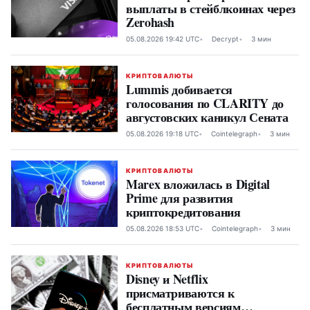
выплаты в стейблкоинах через
Zerohash
05.08.2026 19:42 UTC
Decrypt
3 мин
КРИПТОВАЛЮТЫ
Lummis добивается
голосования по CLARITY до
августовских каникул Сената
05.08.2026 19:18 UTC
Cointelegraph
3 мин
КРИПТОВАЛЮТЫ
Marex вложилась в Digital
Prime для развития
криптокредитования
05.08.2026 18:53 UTC
Cointelegraph
3 мин
КРИПТОВАЛЮТЫ
Disney и Netflix
присматриваются к
бесплатным версиям