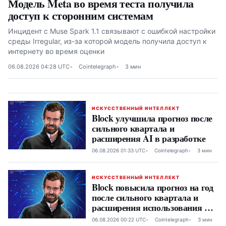
Модель Meta во время теста получила
доступ к сторонним системам
Инцидент с Muse Spark 1.1 связывают с ошибкой настройки
среды Irregular, из-за которой модель получила доступ к
интернету во время оценки
06.08.2026 04:28 UTC
Cointelegraph
3 мин
ИСКУССТВЕННЫЙ ИНТЕЛЛЕКТ
Block улучшила прогноз после
сильного квартала и
расширения AI в разработке
06.08.2026 01:33 UTC
Cointelegraph
3 мин
ИСКУССТВЕННЫЙ ИНТЕЛЛЕКТ
Block повысила прогноз на год
после сильного квартала и
расширения использования AI
в разработке
06.08.2026 00:22 UTC
Cointelegraph
3 мин