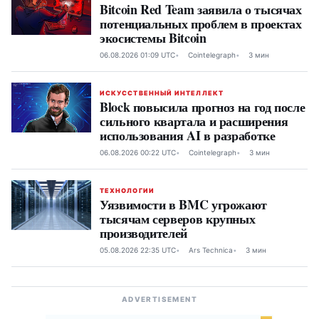
Bitcoin Red Team заявила о тысячах
потенциальных проблем в проектах
экосистемы Bitcoin
06.08.2026 01:09 UTC
Cointelegraph
3 мин
ИСКУССТВЕННЫЙ ИНТЕЛЛЕКТ
Block повысила прогноз на год после
сильного квартала и расширения
использования AI в разработке
06.08.2026 00:22 UTC
Cointelegraph
3 мин
ТЕХНОЛОГИИ
Уязвимости в BMC угрожают
тысячам серверов крупных
производителей
05.08.2026 22:35 UTC
Ars Technica
3 мин
ADVERTISEMENT