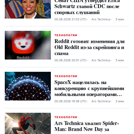
Сенат США утвердил Erica
Schwartz главой CDC после
спорных слушаний
05.08.2026 21:03 UTC
Ars Technica
3 мин
ТЕХНОЛОГИИ
Reddit готовит изменения для
Old Reddit из-за скрейпинга и
спама
05.08.2026 20:01 UTC
Ars Technica
3 мин
ТЕХНОЛОГИИ
SpaceX нацелилась на
конкуренцию с крупнейшими
мобильными операторами
США через Starlink Mobile
05.08.2026 19:38 UTC
Ars Technica
3 мин
ТЕХНОЛОГИИ
Ars Technica хвалит Spider-
Man: Brand New Day за