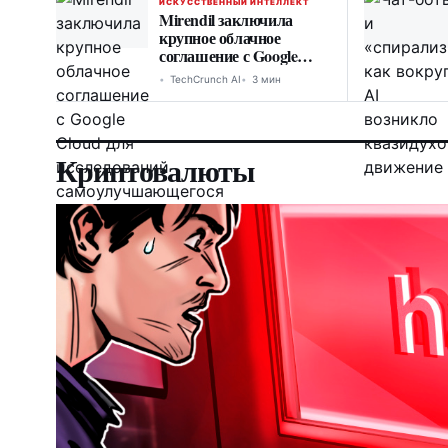
ИСКУССТВЕННЫЙ ИНТЕЛЛЕКТ
Mirendil заключила
крупное облачное
соглашение с Google
Cloud для исследований
TechCrunch AI
3 мин
самоулучшающегося AI
Криптовалюты