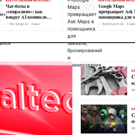
ИСКУССТВЕННЫЙ ИНТЕЛЛЕКТ
ИСКУССТВЕННЫЙ ИНТЕ
Чат-боты и
Google Maps
«спирализм»: как
превращает Ask 
вокруг AI возникло
помощника для з
квазидуховное движение
бронирований и
The Verge AI
3 мин
TechCrunch AI
3 ми
планирования
К
C
к
06
К
С
п
06