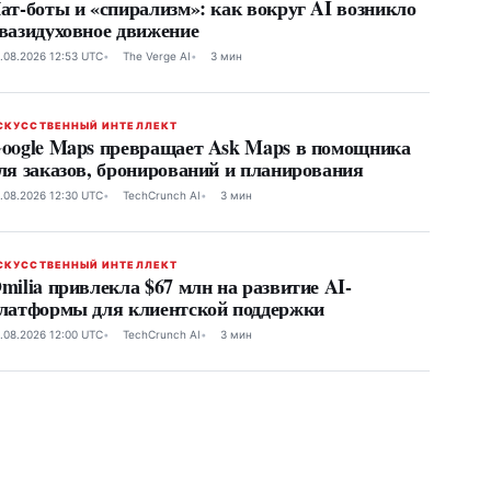
ат-боты и «спирализм»: как вокруг AI возникло
вазидуховное движение
.08.2026 12:53 UTC
The Verge AI
3 мин
СКУССТВЕННЫЙ ИНТЕЛЛЕКТ
oogle Maps превращает Ask Maps в помощника
ля заказов, бронирований и планирования
.08.2026 12:30 UTC
TechCrunch AI
3 мин
СКУССТВЕННЫЙ ИНТЕЛЛЕКТ
milia привлекла $67 млн на развитие AI-
латформы для клиентской поддержки
.08.2026 12:00 UTC
TechCrunch AI
3 мин