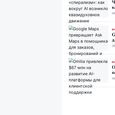
Ч
к
06
И
G
д
06
И
O
п
06