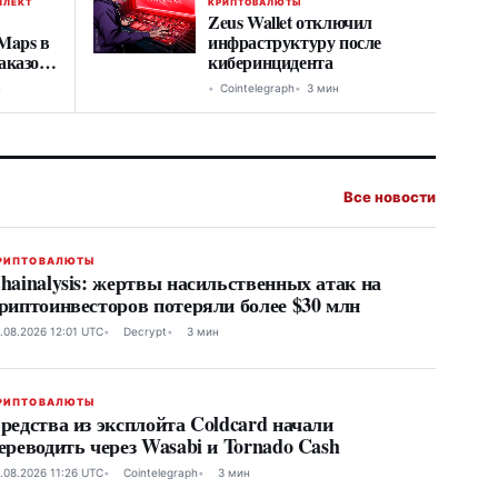
ЛЛЕКТ
КРИПТОВАЛЮТЫ
Zeus Wallet отключил
Maps в
инфраструктуру после
аказов,
киберинцидента
н
Cointelegraph
3 мин
Все новости
РИПТОВАЛЮТЫ
hainalysis: жертвы насильственных атак на
риптоинвесторов потеряли более $30 млн
.08.2026 12:01 UTC
Decrypt
3 мин
РИПТОВАЛЮТЫ
редства из эксплойта Coldcard начали
ереводить через Wasabi и Tornado Cash
.08.2026 11:26 UTC
Cointelegraph
3 мин