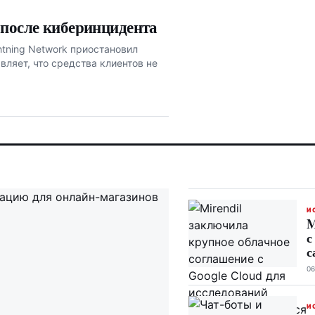
 после киберинцидента
htning Network приостановил
вляет, что средства клиентов не
И
M
с
с
06
И