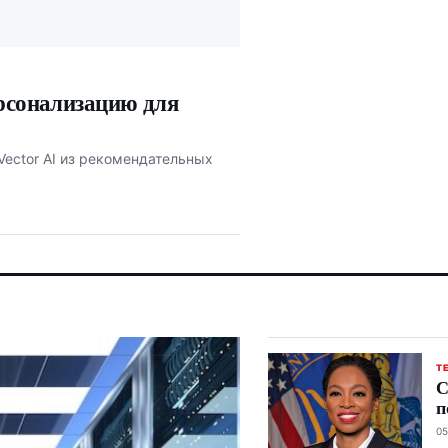
ерсонализацию для
Vector AI из рекомендательных
Т
С
п
05