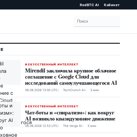
RedBTC AI
Кабинет
Поиск
ИСКУССТВЕННЫЙ ИНТЕЛЛЕКТ
Mirendil заключила крупное облачное
соглашение с Google Cloud для
исследований самоулучшающегося AI
06.08.2026 13:00 UTC
TechCrunch AI
3 мин
ИСКУССТВЕННЫЙ ИНТЕЛЛЕКТ
Чат-боты и «спирализм»: как вокруг
AI возникло квазидуховное движение
06.08.2026 12:53 UTC
The Verge AI
3 мин