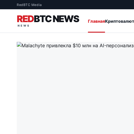
RedBTC Media
RED
BTC NEWS
Главная
Криптовалю